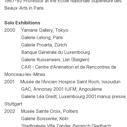
1987-92 Professor at the École Nationale Superieure des
Beaux-Arts in Paris
Solo Exhibitions
2000 Yamane Gallery, Tokyo
Galerie Lelong, Paris
Galerie Proarta, Zürich
Banque Générale du Luxembourg
Galerie Kusseneers, Lier (Belgien)
CAR - Centre d’Animation et de Rencontres de
Monceau-les-Mines
2001 Musée de l’Ancien Hospice Saint Roch, Issoudun
GAC, Annonay 2001 IUFM, Angoulème
Galerie Léa Gredt, Luxembourg 2001 manus presse,
Stuttgart
2002 Musée Sainte Croix, Poitiers
Galerie Boisserée, Köln
Stadtgalerie Villa Zander, Bergisch Gladbach