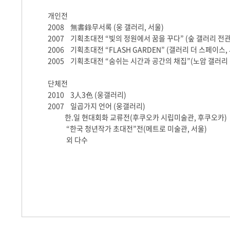
개인전
2008
無書錄무서록
(
웅
갤러리
,
서울
)
2007
기획초대전
“
빛의
정원에서
꿈을
꾸다
” (
숲
갤러리
전
2006
기획초대전
“FLASH GARDEN” (
갤러리
더
스페이스
,
2005
기획초대전
“
숨쉬는
시간과
공간의
채집
”(
노암
갤러리
단체전
2010
3
人
3
色
(
웅갤러리
)
2007
일곱가지
언어
(
웅갤러리
)
한
.
일
현대회화
교류전
(
후쿠오카
시립미술관
,
후쿠오카
)
“
한국
청년작가
초대전
”
전
(
메트로
미술관
,
서울
)
외 다수