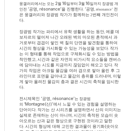
2
16
3
16
웅갤러리에서는 오는
월
일부터
월
일까지 장광범 개
‘
공명
, résonance’
을 진행한다
‘공명
전
인전
.
, résonance’
은 웅갤러리와 장광범 작가가 함께하는
번째 개인전이
2
다
.
장광범 작가는 파리에서 유학 생활을 하는 동안
에콜 데
,
보자르의 떨어져 나간 오래된 벽의 마모된 흔적에서 과
거로부터 겹겹이 쌓인 벽 칠의 단면을 발견함을 통하여
시간의 형상을 가시화할 수 있는 가능성을 보았다
작가
.
는 이 형태를 통해 작업으로 구체화시킬 수 있는 방법을
착안했고
시간과 같은 자연의 비가시적 요소들을 캔버스
,
에 담아내는 시도를 지금까지 끊임없이 해오고 있다
작
.
가의 작업은 아크릴 물감을 여러 겹으로 쌓아 올린 후 그
라인더로 표면을 갈아내고 물감의 층위를 드러내며
이렇
,
게 쌓아 올려진 물감의 층과 결은 시간의 축적을 암시한
다
.
전시제목인 ‘공명
, résonance’
는 장광범
‘Montagne(
산
)’
에서 느낄 수 있는 경험을 설명하는
의
단어이다
작가는 산 시리즈를 설명하면서 산의 이미지는
.
실제로 존재하는 산이 아니며
시간의 축적된 모습이 솟
,
아오르는 산과 같은 형상으로 구현된 것이라고 말한
다
시간의 형상에 대해 고민한 결과물이 융기화
(
솟아오
.