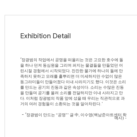
Exhibition Detail
‘
장광범의 작업에서 공명을 떠올리는 것은 고요한 호수에 돌
을 하나 던져 동심원을 그리며 퍼지는 물결들을 만들었던 어
린시절 경험에서 시작되었다
.
잔잔한 물가에 하나의 돌에 만
족하지 못하고 모래를 흩뿌리면 더 미세하지만 수없이 많은
동그라미들이 만들어졌다 이내 사라지기도 했다
.
이것은 소리
를 만드는 공기의 진동과 같은 속성이다
.
소리는 수많은 진동
을 만들며 공기를 울려 소리를 전달하지만 이내 사라지고 만
다
.
이처럼 장광범의 작품 앞에 섰을 때 우리는 직관적으로 과
거의 여러 경험들이 소환되는 것을 알아차린다
.’
- ‘
장광범이 만드는
“
공명
”’
글 中
,
이수영
(
백남준아트센터 학
예사
) -